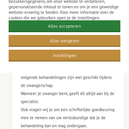
bezoekersgegevens, om onze website te verbeteren,
gepersonaliseerde inhoud te tonen en om je een geweldige
website-ervaring te bieden. Voor meer informatie over de
cookies die we gebruiken open je de instellingen.
Behandelingen tijdens de
Alles accepteren
zwangerschap
Alles weigeren
Wanneer je zwanger bent is het niet mogelijk om
Instellingen
alle massages te ondergaan, onder andere omdat je
niet meer op jouw volledige buik kan liggen. De
volgende behandelingen zijn wel geschikt tijdens
de zwangerschap.
Wanneer je zwanger bent, geeft dit altijd aan bij de
specialist.
Ook vragen wij je om een schriftelijke goedkeuring
mee te nemen van uw verloskundige dat je de
behandeling kan en mag ondergaan.