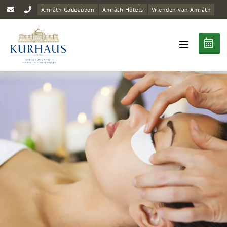
Amrâth Cadeaubon
Amrâth Hôtels
Vrienden van Amrâth