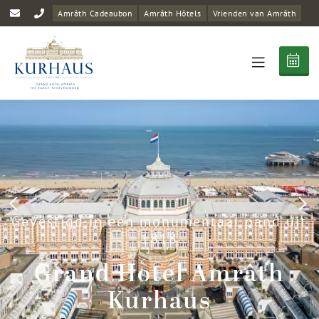
Amrâth Cadeaubon
Amrâth Hôtels
Vrienden van Amrâth
Gevestigd in een monumentaal pand uit
1818
Grand Hotel Amrâth
Kurhaus