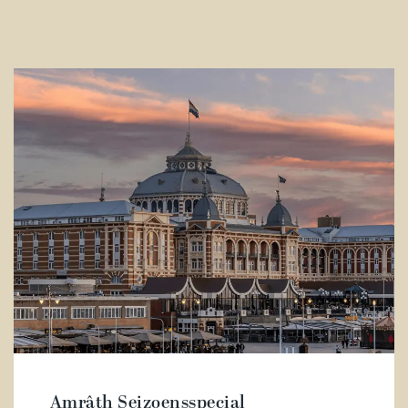
Amrâth Seizoensspecial