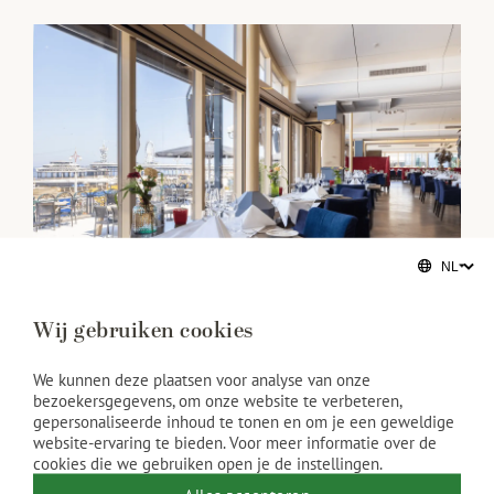
Wij gebruiken cookies
Restaurant Waves at the
We kunnen deze plaatsen voor analyse van onze
bezoekersgegevens, om onze website te verbeteren,
Kurhaus
gepersonaliseerde inhoud te tonen en om je een geweldige
website-ervaring te bieden. Voor meer informatie over de
cookies die we gebruiken open je de instellingen.
Ben je heerlijk uitgewaaid op het Scheveningse