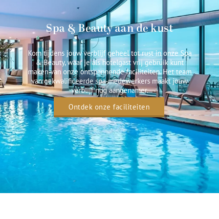
Spa & Beauty aan de kust
Kom tijdens jouw verblijf geheel tot rust in onze Spa
& Beauty, waar je als hotelgast vrij gebruik kunt
maken van onze ontspannende faciliteiten. Het team
van gekwalificeerde spa-medewerkers maakt jouw
verblijf nog aangenamer.
Ontdek onze faciliteiten