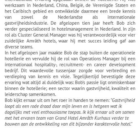
werkzaam in Nederland, China, België, de Verenigde Staten en
het Caribisch gebied en ontwikkelde daarmee een brede kennis
van zowel de Nederlandse als internationale
gastvrijheidsindustrie. De afgelopen tien jaar heeft Bob zich
verder gespecialiseerd in hotelmanagement in Nederland. In zijn
rol als Cluster General Manager was hij verantwoordelijk voor vier
zuidelijke Amrâth hotels, waar hij met succes leiding gaf aan
diverse teams.
In het afgelopen jaar maakte Bob de stap buiten de operationele
hotellerie en vervulde hij de rol van Operations Manager bij een
internationaal hospitality-, recruitment- en career development
bedrijf. Dit waardevolle tussenjaar zorgde voor verbreding en
verdieping van kennis en visie. Tegelijkertijd bevestigde deze
ervaring wat altijd al duidelijk was: Bob’s passie ligt onmiskenbaar
binnen de hotellerie; een sector waarin gastvrijheid, kwaliteit en
leiderschap samenkomen.
Bob kijkt ernaar uit om het roer in handen te nemen:
"Gastvrijheid
loopt als een rode draad door mijn leven en is hetgeen wat ik
dagelijks met veel enthousiasme toepas. Ik kijk ernaar uit om samen
met het ervaren team van Grand Hotel Amrâth Kurhaus verder te
bouwen aan de ontwikkeling van dit bijzonder karaktervolle hotel."