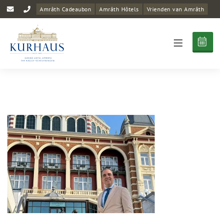
Amrâth Cadeaubon
Amrâth Hôtels
Vrienden van Amrâth