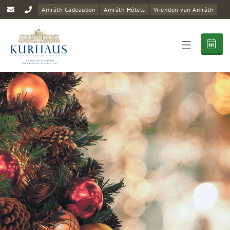
Amrâth Cadeaubon
Amrâth Hôtels
Vrienden van Amrâth