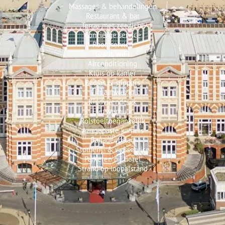
Massages & behandelingen
Restaurant & bar
Terras met zeezicht
Conciërge service
Roomservice
Gratis WiFi
Airconditioning
Kluis op kamer
Badjas & slippers
Lift aanwezig
Kindvriendelijk
Fietsverhuur
Rolstoeltoegankelijk
Aangepaste kamers
Bagageopslag
Stomerij- & wasservice
Parkeren bij hotel
Strand op loopafstand