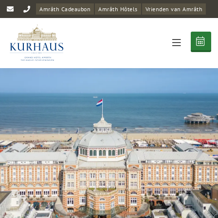
Amrâth Cadeaubon
Amrâth Hôtels
Vrienden van Amrâth