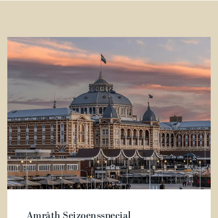
Amrâth Seizoensspecial