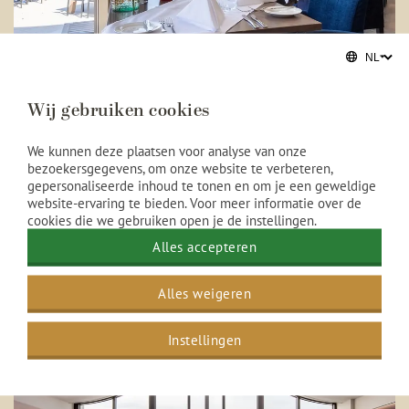
Wij gebruiken cookies
Dineren in Waves
We kunnen deze plaatsen voor analyse van onze
bezoekersgegevens, om onze website te verbeteren,
gepersonaliseerde inhoud te tonen en om je een geweldige
Bij restaurant Waves nemen wij jou graag mee op
website-ervaring te bieden. Voor meer informatie over de
een culinaire reis. Geniet van verfijnde gerechten,
cookies die we gebruiken open je de instellingen.
bereid door onze chef, in een stijlvolle ambiance.
Bekijk het menu en reserveer alvast een tafel.
Alles accepteren
Reserveren
Bekijk menu
Alles weigeren
Instellingen