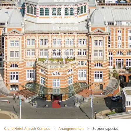
Roomservice
Gratis WiFi
Airconditioning
Kluis op kamer
Badjas & slippers
Lift aanwezig
Kindvriendelijk
Fietsverhuur
Rolstoeltoegankelijk
Aangepaste kamers
Bagageopslag
Stomerij- & wasservice
Parkeren bij hotel
Strand op loopafstand
Grand Hotel Amrâth Kurhaus
>
Arrangementen
>
Seizoensspecial