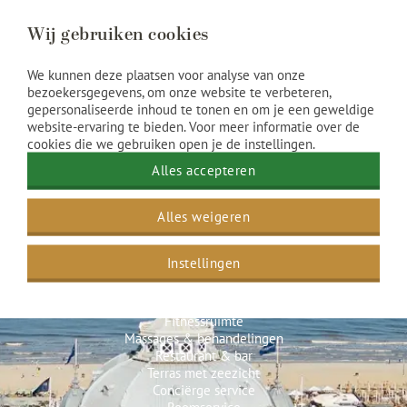
Wij gebruiken cookies
We kunnen deze plaatsen voor analyse van onze
bezoekersgegevens, om onze website te verbeteren,
gepersonaliseerde inhoud te tonen en om je een geweldige
website-ervaring te bieden. Voor meer informatie over de
cookies die we gebruiken open je de instellingen.
Alles accepteren
Hotel faciliteiten
Alles weigeren
Spa & Beauty
Instellingen
Sauna en stoombad
Binnenzwembad
Gallery Bell’Arte kunst
Fitnessruimte
Massages & behandelingen
Restaurant & bar
Terras met zeezicht
Conciërge service