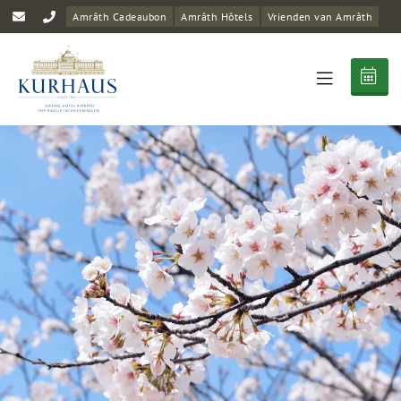
Amrâth Cadeaubon
Amrâth Hôtels
Vrienden van Amrâth