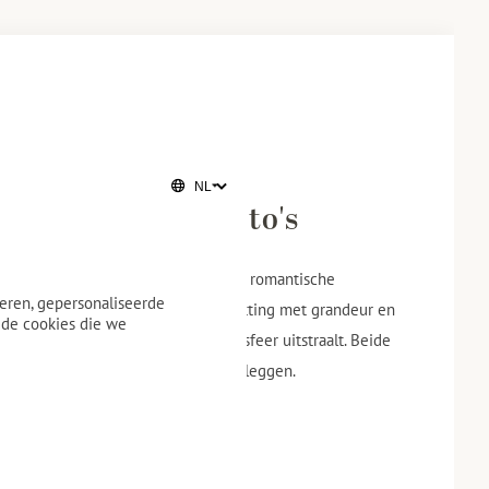
s voor perfecte foto's
llerij vormen het ideale decor voor romantische
eren, gepersonaliseerde
urzaal biedt een indrukwekkende setting met grandeur en
 de cookies die we
allerij een intieme en romantische sfeer uitstraalt. Beide
oiste momenten van uw dag vast te leggen.