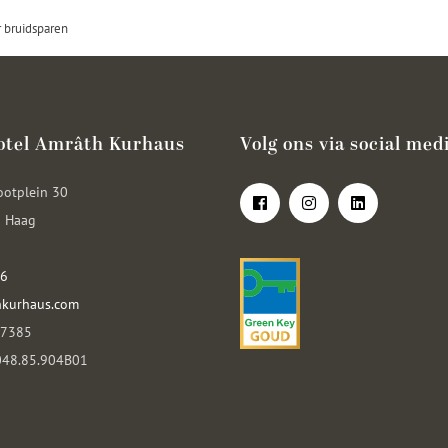
 bruidsparen
otel Amrâth Kurhaus
Volg ons via social med
ootplein 30
 Haag
36
kurhaus.com
07385
048.85.904B01