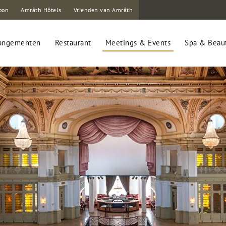
bon
Amrâth Hôtels
Vrienden van Amrâth
angementen
Restaurant
Meetings & Events
Spa & Beau