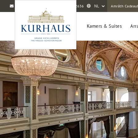
info@amrathkurhaus.com
070 416 2636
Amrâth Cadeau
Kamers & Suites
Arr