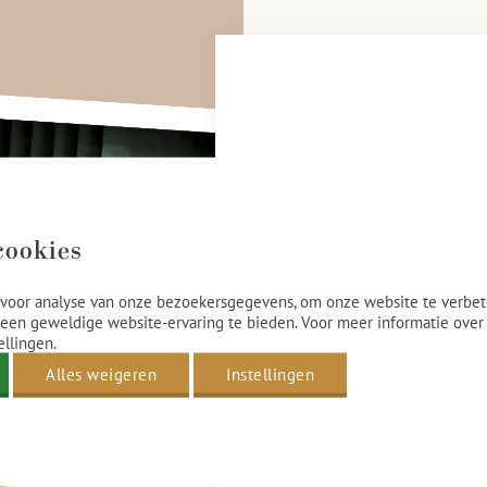
Unieke locatie'
cookies
De elegante Kurzaal en onze Ga
voor analyse van onze bezoekersgegevens, om onze website te verbet
trouwfoto’s. De majestueuze K
een geweldige website-ervaring te bieden. Voor meer informatie over
historische charme, terwijl de G
ellingen.
locaties zijn perfect om de mo
Alles weigeren
Instellingen
Vraag informatie aan