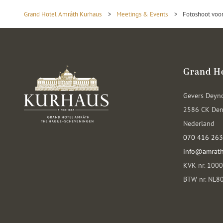
Grand Hotel Amrâth Kurhaus
>
Meetings & Events
>
Fotoshoot voor
Grand H
Gevers Deyn
2586 CK Den
Nederland
070 416 26
info@amrath
KVK nr. 100
BTW nr. NL8