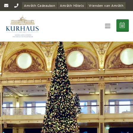
Amrâth Cadeaubon
Amrâth Hôtels
Vrienden van Amrâth