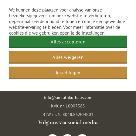
We kunnen deze plaatsen voor analyse van onze
bezoekersgegevens, om onze website te verbeteren,
gepersonaliseerde inhoud te tonen en om je een geweldige
website-ervaring te bieden. Voor meer informatie over de
cookies die we gebruiken open je de instellingen.
Alles accepteren
Grand Hotel Amrâth Kurhaus
Alles weigeren
Gevers Deynootplein 30
2586 CK Den Haag
Instellingen
Nederland
070 416 2636
info@amrathkurhaus.com
KVK nr. 10007385
BTW nr. NL8048.85.904B01
Volg ons via social media