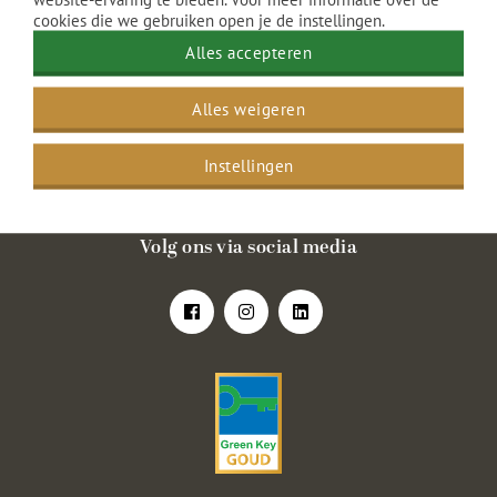
cookies die we gebruiken open je de instellingen.
Gevers Deynootplein 30
Alles accepteren
2586 CK Den Haag
Nederland
Alles weigeren
070 416 2636
info@amrathkurhaus.com
Instellingen
KVK nr. 10007385
BTW nr. NL8048.85.904B01
Volg ons via social media