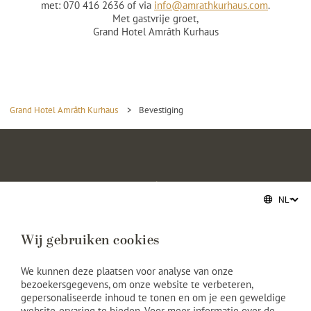
met: 070 416 2636 of via
info@amrathkurhaus.com
.
Met gastvrije groet,
Grand Hotel Amrâth Kurhaus
Grand Hotel Amrâth Kurhaus
>
Bevestiging
Wij gebruiken cookies
We kunnen deze plaatsen voor analyse van onze
bezoekersgegevens, om onze website te verbeteren,
Grand Hotel Amrâth Kurhaus
gepersonaliseerde inhoud te tonen en om je een geweldige
website-ervaring te bieden. Voor meer informatie over de