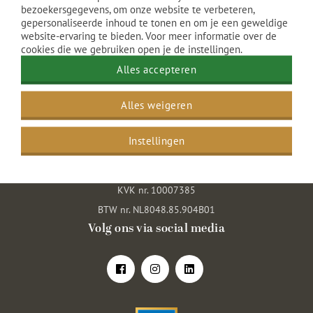
bezoekersgegevens, om onze website te verbeteren,
gepersonaliseerde inhoud te tonen en om je een geweldige
website-ervaring te bieden. Voor meer informatie over de
cookies die we gebruiken open je de instellingen.
Grand Hotel Amrâth Kurhaus
Alles accepteren
Gevers Deynootplein 30
Alles weigeren
2586 CK Den Haag
Nederland
Instellingen
070 416 2636
info@amrathkurhaus.com
KVK nr. 10007385
BTW nr. NL8048.85.904B01
Volg ons via social media