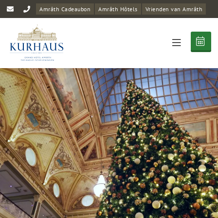
Amrâth Cadeaubon
Amrâth Hôtels
Vrienden van Amrâth