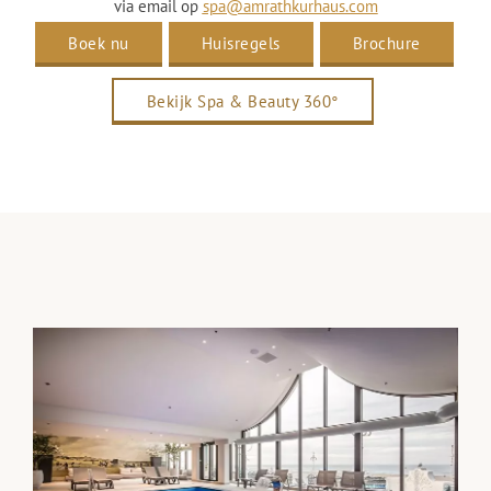
via email op
spa@amrathkurhaus.com
Boek nu
Huisregels
Brochure
Bekijk Spa & Beauty 360°