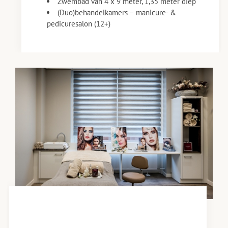
Zwembad van 4 x 9 meter, 1,35 meter diep
(Duo)behandelkamers – manicure- &
pedicuresalon (12+)