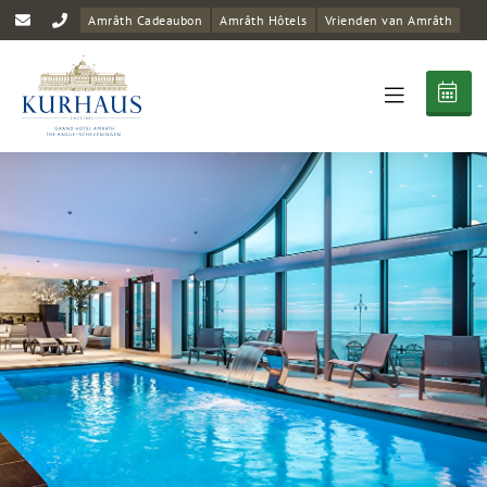
Amrâth Cadeaubon
Amrâth Hôtels
Vrienden van Amrâth