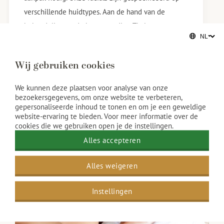
verschillende huidtypes. Aan de hand van de
behandeling en de hoogwaardige Thalgo
producten brengen wij jouw huid weer in balans.
Meer informatie
Wij gebruiken cookies
We kunnen deze plaatsen voor analyse van onze
bezoekersgegevens, om onze website te verbeteren,
gepersonaliseerde inhoud te tonen en om je een geweldige
website-ervaring te bieden. Voor meer informatie over de
cookies die we gebruiken open je de instellingen.
Alles accepteren
Alles weigeren
Instellingen