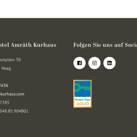
otel Amrâth Kurhaus
Folgen Sie uns auf Soci
ootplein 30
 Haag
2636
kurhaus.com
07385
8048.85.904B01