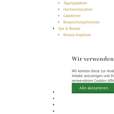
Tagungspakete
Hochzeitslocation
Galadinner
Besprechungsformular
Spa & Beauty
Beauty Angebote
Massages
Relax Arrangements
Gesichtsbehandlungen
Wir verwenden
Body Treatments
Maniküre
Wir können diese zur Anal
Pediküre
Inhalte anzuzeigen und Ih
Schwanger
verwendeten Cookies öffne
Abonnements & Eintrittspreise
Alle akzeptieren
Location
Kontakt
Nachhaltigkeit
Galerie