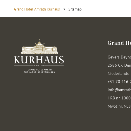
Grand Hotel Amrâth Kurhaus
>
Sitemap
Grand H
Gevers Deyn
2586 CK Den
Niederlande
+31 70 416 
info@amrath
HRB nr. 100
MwSt nr. NL