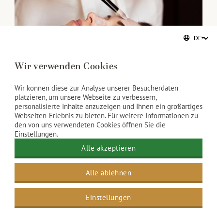
Wir verwenden Cookies
Wir können diese zur Analyse unserer Besucherdaten
platzieren, um unsere Webseite zu verbessern,
Anti-Aging Behandlungen
personalisierte Inhalte anzuzeigen und Ihnen ein großartiges
Webseiten-Erlebnis zu bieten. Für weitere Informationen zu
den von uns verwendeten Cookies öffnen Sie die
Einstellungen.
Die Anti-Aging Facials richten sich auf die
speziellen Bedürfnisse der alternden Haut in
Alle akzeptieren
verschiedenen Altersgruppen. Unsere Anti-Aging
Alle ablehnen
Behandlungen wirken hydrierend, kräftigend und
glättend und durch die Anwendung hochwertiger
Einstellungen
Thalgo-Produkte faltenreduzierend.
Anti-Aging Treatments