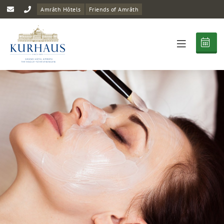
Amrâth Hôtels
Friends of Amrâth