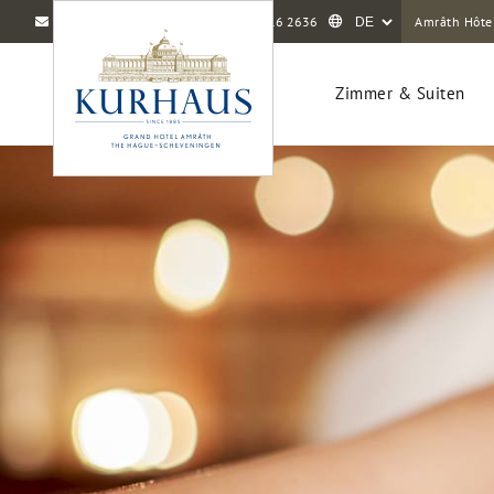
info@amrathkurhaus.com
+31 70 416 2636
Amrâth Hôte
Zimmer & Suiten