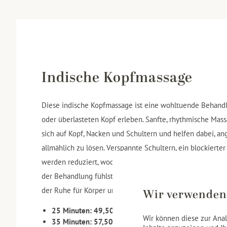
Indische Kopfmassage
Diese indische Kopfmassage ist eine wohltuende Behandlun
oder überlasteten Kopf erleben. Sanfte, rhythmische Mas
sich auf Kopf, Nacken und Schultern und helfen dabei, a
allmählich zu lösen. Verspannte Schultern, ein blockiert
werden reduziert, wodurch auch beginnende Kopfschmer
der Behandlung fühlst du dich tief entspannt, klar und w
der Ruhe für Körper und Geist.
Wir verwenden
25 Minuten: 49,50 €
Wir können diese zur Anal
35 Minuten: 57,50 €