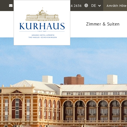
info@amrathkurhaus.com
+31 70 416 2636
Amrâth Hôte
Zimmer & Suiten