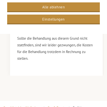
PolyGel, Biab oder andere Nagelstylings als Gellack
Alle ablehnen
auf Naturnägeln entfernen.
Sie erwähnen es nicht? Dann können wir nicht
Einstellungen
garantieren, dass wir genügend Zeit für die
gesamte Behandlung haben und sie wird verkürzt.
Sollte die Behandlung aus diesem Grund nicht
stattfinden, sind wir leider gezwungen, die Kosten
für die Behandlung trotzdem in Rechnung zu
stellen.