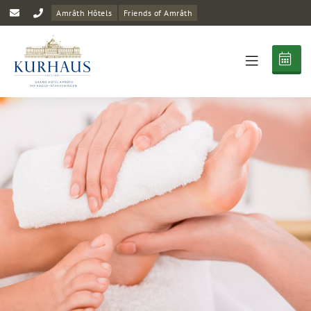
Amrâth Hôtels
Friends of Amrâth