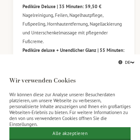
Pediküre Deluxe | 35 Minuten: 59,50 €
Nagelreinigung, Feilen, Nagelhautpflege,
Fußpeeling, Hornhautentfernung, Nagellackierung
und Unterschenkelmassage mit pflegender
Fußcreme.
Pediküre deluxe + Unendlicher Glanz | 55 Minuten:
89,50 €
Pediküre deluxe + OPI GelColor | 65 Minuten:
99,50 €
Wir verwenden Cookies
Haben Sie noch Gel-Lack auf Ihren Naturnägeln?
Wenn ja, geben Sie dies bitte bei der Buchung Ihrer
Wir können diese zur Analyse unserer Besucherdaten
platzieren, um unsere Webseite zu verbessern,
Behandlung an.
personalisierte Inhalte anzuzeigen und Ihnen ein großartiges
Das Entfernen von Gellack* nimmt zusätzliche Zeit
Webseiten-Erlebnis zu bieten. Für weitere Informationen zu
den von uns verwendeten Cookies öffnen Sie die
in Anspruch und wir berechnen dafür einen
Einstellungen.
Zuschlag. (€10,-)
Alle akzeptieren
*Wir können leider keine Gelnägel, Acrylnägel,