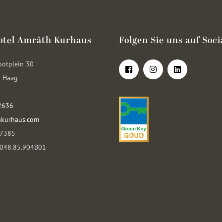
otel Amrâth Kurhaus
Folgen Sie uns auf Soci
ootplein 30
 Haag
2636
kurhaus.com
07385
8048.85.904B01