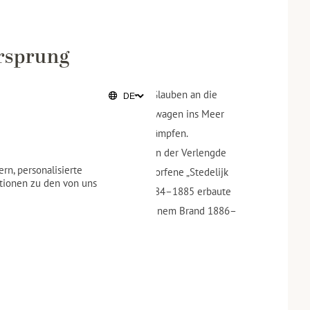
Ursprung
ichen bis ins Jahr 1818 zurück. Im Glauben an die
sers ließ man Menschen auf Pferdewagen ins Meer
kheiten oder Fettleibigkeit zu bekämpfen.
n einen Holzpavillon mit Badehaus an der Verlengde
rn, personalisierte
er durch das von Zeger Reyers entworfene „Stedelijk
ationen zu den von uns
führte 1856 zu einer Erweiterung. 1884–1885 erbaute
 gleicher Stelle das Kurhaus. Nach einem Brand 1886–
bert wiederaufgebaut.