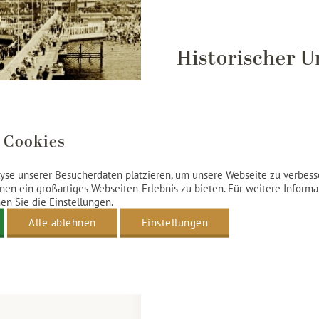
Historischer 
Die Ursprünge des Kurhauses re
heilende Wirkung des Meerwas
 Cookies
ziehen, um Rheuma, Nervenkran
Jacob Pronk eröffnete daraufhi
yse unserer Besucherdaten platzieren, um unsere Webseite zu verbesse
Badhuisstraat. 1828 wurde dies
nen ein großartiges Webseiten-Erlebnis zu bieten. Für weitere Inform
Badehaus“ ersetzt. Der Erfolg 
n Sie die Einstellungen.
Johann Friedrich Henkenhaf an
Alle ablehnen
Einstellungen
1887 wurde es von Friedrich E