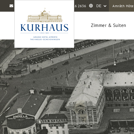
info@amrathkurhaus.com
+31 70 416 2636
Amrâth Hôte
Zimmer & Suiten