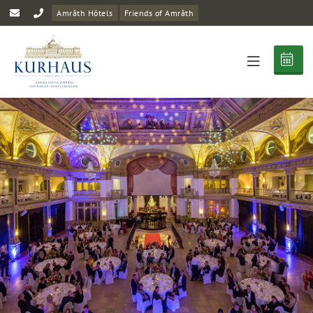
Amrâth Hôtels
Friends of Amrâth