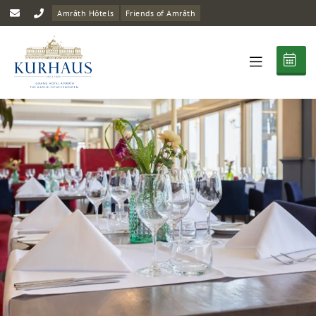
Amrâth Hôtels
Friends of Amrâth