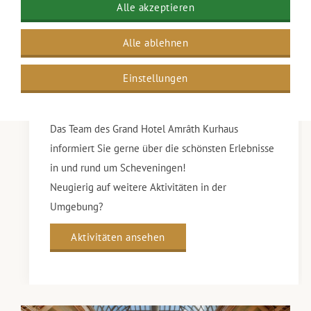
Alle akzeptieren
Aktivitäten in Scheveningen
Alle ablehnen
Das Grand Hotel Amrâth ist der ideale
Ausgangspunkt, um zahlreiche Aktivitäten in der
Einstellungen
Umgebung zu genießen. Von Freizeitparks und
Zoos bis hin zu Museen und Ausflügen.
Das Team des Grand Hotel Amrâth Kurhaus
informiert Sie gerne über die schönsten Erlebnisse
in und rund um Scheveningen!
Neugierig auf weitere Aktivitäten in der
Umgebung?
Aktivitäten ansehen